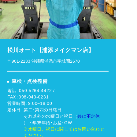
松川オート【浦添メイクマン店】
〒901-2133 沖縄県浦添市字城間2670
車検・点検整備
電話
050-5264-4422 /
FAX
098-943-6231
営業時間
9:00~18:00
定休日
第二･第四の日曜日
それ以外の水曜日と祝日（
共に不定休
）・年末年始･お盆･GW
※水曜日、祝日に関してはお問い合わせ
ください。