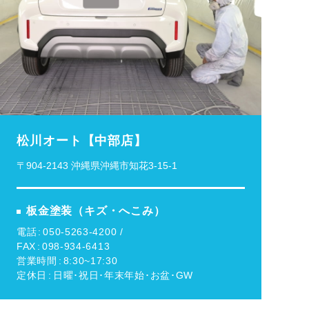
松川オート【中部店】
〒904-2143 沖縄県沖縄市知花3-15-1
板金塗装（キズ・へこみ）
電話
050-5263-4200 /
FAX
098-934-6413
営業時間
8:30~17:30
定休日
日曜･祝日･年末年始･お盆･GW