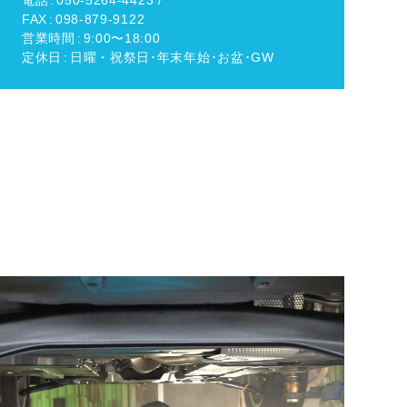
電話
050-5264-4423 /
FAX
098-879-9122
営業時間
9:00〜18:00
定休日
日曜・祝祭日･年末年始･お盆･GW